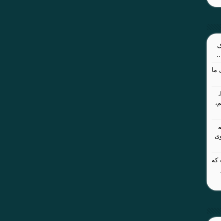
ک
.
ما
م،
وی
 که