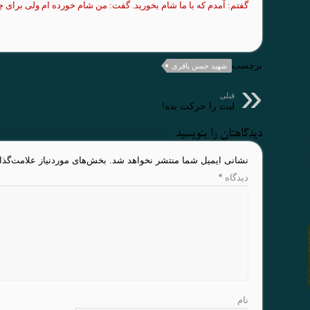
گفتم: آمدم
که
با ما شام
بخورید
. گفت: من شام خورده ام
ولی
برای
چ
برچسب
شهید حسن باقری
قبلی
لبت را حرکت بده!
دیدگاهتان را بنویسید
نشانی ایمیل شما منتشر نخواهد شد.
بخش‌های موردنیاز علامت‌گذا
دیدگاه
*
نام