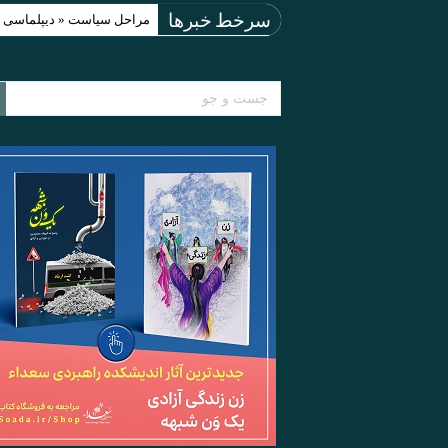
مراحل سیاست « دیپلماسی اجبارآمیز » (acy
سرخط خبرها