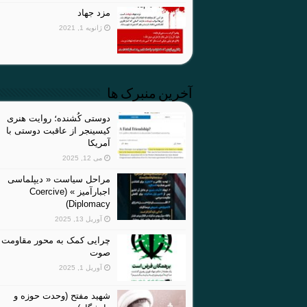
مزد جهاد
ژانویه 1, 2021
آخرین منبرک ها
دوستی کُشنده؛ روایت هنری
کیسینجر از عاقبت دوستی با
آمریکا
می 12, 2025
مراحل سیاست « دیپلماسی
اجبارآمیز » (Coercive
Diplomacy)
آوریل 13, 2025
چرایی کمک به محور مقاومت 
صوت
آوریل 1, 2025
شهید مفتح (وحدت حوزه و