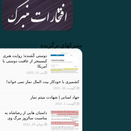
منبركهاي برگزيده
دوستی کُشنده؛ روایت هنری
کیسینجر از عاقبت دوستی با
آمریکا
می 12, 2025
کشمیری با خودکار بیت المال نماز نمی خواند!
آگوست 30, 2021
جهاد لسانی | شهادت میثم تمار
آگوست 1, 2021
داستان هایی از رضاشاه به
مناسبت سالروز مرگ وی
جولای 26, 2021