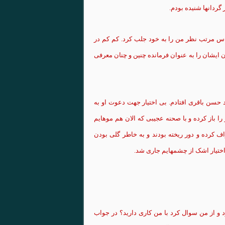
گردانها
شنیده
بودم.
اس مرتب نظر من را به خود جلب
کرد
.
کم
کم
در
ن
ایشان
را به عنوان فرمانده
چنین
و چنان
معرفی
حسن
باقری
افتادم.
بی
اختیار
جهت دعوت او به
را باز
کرده
و با صحنه
عجیبی
که
الان هم
موهایم
اف
کرده
و دور
ریخته
بودند و به خاطر
گلی
بودن
ختیار
اشک
از
چشمهایم
جاری
شد.
 و از من سوال
کرد
با من
کاری
دارید
؟ در جواب