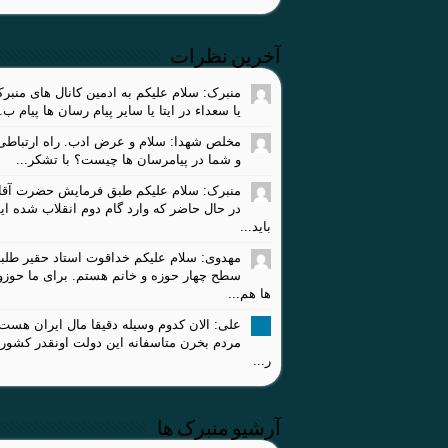
آخرین نظرات
منبرک: سلام علیکم به ادمین کانال های منبر
یا سعداء در ایتا یا سایر پیام رسان ها پیام ب..
مخلص شهدا: سلام و عرض ادب. راه ارتباطی 
و شما در پیامرسان ها چیست؟ با تشکر...
منبرک: سلام علیکم طبق فرمایش حضرت آقا،
در حال حاضر که وارد گام دوم انقلاب شده ای
باید...
مهدوی: سلام علیکم خداقوت استاد حقیر طلبه
سطح چهار حوزه و خانم هستم. برای ما حوز
ها هم...
علی: الان کدوم وسیله دقیقا مال ایران هست
مردم بخرن متاسفانه این دولت اونقدر کشور
ر...
آرشیو منبرک ها