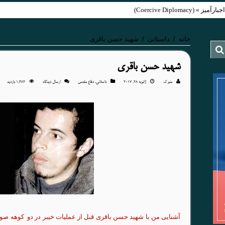
Coercive Diplom)
خانه
/
داستانی
/
شهید حسن باقری
شهید حسن باقری
منبرک
ژانویه 28, 2017
داستانی
,
دفاع مقدس
ارسال دیدگاه
1,382 بازدید
آشنایی
من با
شهید
حسن
باقری
قبل از
عملیات
خیبر
در دو
کوهه
صور