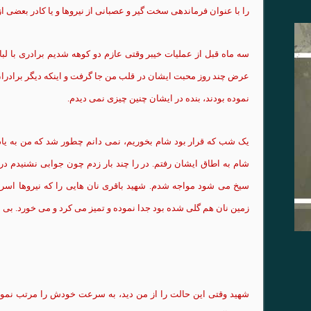
را با عنوان
فرماندهی
سخت
گیر
و
عصبانی
از
نیروها
و
یا
کادر
بعضی
از
سه ماه قبل از
عملیات
خیبر
وقتی
عازم دو
کوهه
شدیم
برادری
با لب
عرض چند روز محبت
ایشان
در قلب من جا گرفت و
اینکه
دیگر
برادرا
نموده بودند، بنده در
ایشان
چنین
چیزی
نمی
دیدم
.
یک شب که قرار بود شام بخوریم،
نمی
دانم چطور شد
که
من به
یاد
شام به اطاق
ایشان
رفتم. در را چند بار زدم چون
جوابی
نشنیدم
در 
سیخ
می
شود مواجه شدم.
شهید
باقری
نان
هایی
را
که
نیروها
اسر
زمین
نان هم
گلی
شده بود جدا نموده و
تمیز
می
کرد
و
می
خورد.
بی
ا
شهید
وقتی
این
حالت را از من
دید
، به سرعت خودش را مرتب نمود