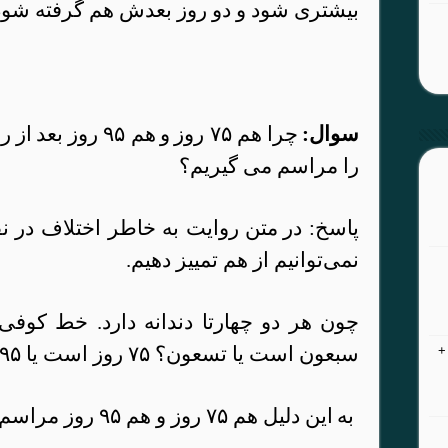
بیشتری شود و دو روز بعدش هم گرفته شود
سوال
:
چرا
هم
۷۵
روز
و
هم
۹۵
روز
بعد
از
ر
را مراسم می گیریم؟
پاسخ
:
در
متن
روا
یت به خاطر اختلاف در ن
نمی‌توانیم از هم تمییز دهیم.
چون هر دو چهارتا دندانه دارد. خط کوفی ن
سبعون است یا تسعون؟ ۷۵ روز است یا ۹۵ روز؟
+
به
ا
ین دلیل هم ۷۵ روز و هم ۹۵ روز مراسم عزا برپا می شود.