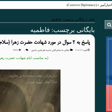
Coercive Diplom)
خانه
/
بایگانی برچسب: فاطمیه
بایگانی برچسب:
فاطمیه
پاسخ به ۲ سوال در مورد شهادت حضرت زهرا (سلام الله علیها)
فوریه 21, 2018
اعتقادی
,
ماه جمادی الثانی
,
مناسبت های قمری
,
مناسبتی
۰
4,928
(به مناسبت ایام شهادت حضرت زهرا س