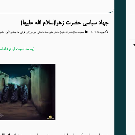
جهاد سیاسی حضرت زهرا(سلام الله علیها)
فوریه 25, 2017
حضرت زهرا (سلام الله علیها)
,
داستان های علما
,
داستانی
,
سیره بزرگان
,
قرآنی
,
ماه جمادی الأول
,
مناس
(به مناسبت ایام فاطمی