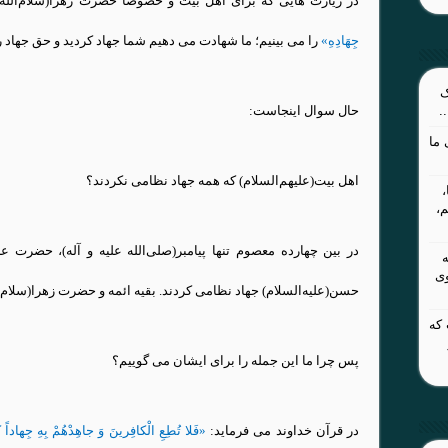
در زیارت هایی که برای اهل بیت و خصوصا حضرت زهرا(سلام‌الله
جِهَادِهِ
»
را می بینیم؛ ما شهادت می دهیم شما جهاد کردید و حق جهاد را 
ک
.
حال سوال اینجاست:
ما
اهل بیت(علیهم‌السلام) که همه جهاد نظامی نکردند؟
م،
در بین چهارده معصوم تنها پیامبر(صلی‌الله علیه و آله)، حضرت علی
وی
حسن(علیه‌السلام) جهاد نظامی کردند. بقیه ائمه و حضرت زهرا(سلام‌الل
 که
پس چرا ما این جمله را برای ایشان می گوییم؟
در قرآن خداوند می فرماید:
«فَلا تُطِعِ الْکافِرینَ وَ جاهِدْهُمْ بِهِ جِهاداً 