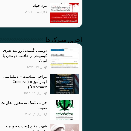
مزد جهاد
ژانویه 1, 2021
آخرین منبرک ها
دوستی کُشنده؛ روایت هنری
کیسینجر از عاقبت دوستی با
آمریکا
می 12, 2025
مراحل سیاست « دیپلماسی
اجبارآمیز » (Coercive
Diplomacy)
آوریل 13, 2025
چرایی کمک به محور مقاومت 
صوت
آوریل 1, 2025
شهید مفتح (وحدت حوزه و