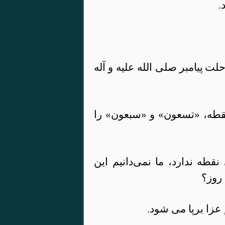
.
حلت
پ
یامبر صلی الله علیه و آله
قطه، «تسعون» و «سبعون» را
قطه ندارد، ما نمی‌دانیم این