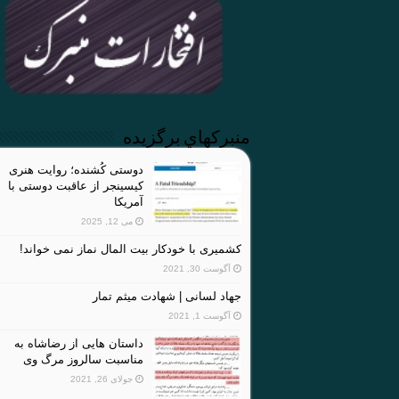
منبركهاي برگزيده
دوستی کُشنده؛ روایت هنری
کیسینجر از عاقبت دوستی با
آمریکا
می 12, 2025
کشمیری با خودکار بیت المال نماز نمی خواند!
آگوست 30, 2021
جهاد لسانی | شهادت میثم تمار
آگوست 1, 2021
داستان هایی از رضاشاه به
مناسبت سالروز مرگ وی
جولای 26, 2021