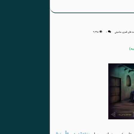
بت های قمری
,
مناسبتی
۰
2,295
ه)