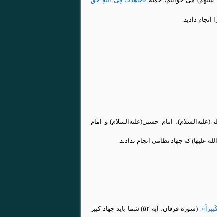
 علیهم) می خوانیم، جمله
«
جَاهَدْتَ فِی اللَّهِ حَقَّ
انجام دادید.
(علیه‌السلام)، امام حسین(علیه‌السلام) و امام
ه علیها) که جهاد نظامی انجام ندادند.
کَبیراً»؛
(سوره فرقان، آیه ۵۲) شما باید جهاد کبیر