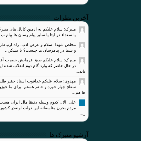
آخرین نظرات
منبرک: سلام علیکم به ادمین کانال های منبر
یا سعداء در ایتا یا سایر پیام رسان ها پیام ب..
مخلص شهدا: سلام و عرض ادب. راه ارتباطی 
و شما در پیامرسان ها چیست؟ با تشکر...
منبرک: سلام علیکم طبق فرمایش حضرت آقا،
در حال حاضر که وارد گام دوم انقلاب شده ای
باید...
مهدوی: سلام علیکم خداقوت استاد حقیر طلبه
سطح چهار حوزه و خانم هستم. برای ما حوز
ها هم...
علی: الان کدوم وسیله دقیقا مال ایران هست
مردم بخرن متاسفانه این دولت اونقدر کشور
ر...
آرشیو منبرک ها