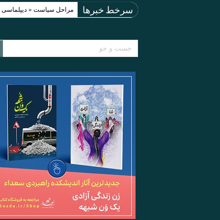
مراحل سیاست « دیپلماسی اجبارآمیز » (acy
سرخط خبرها