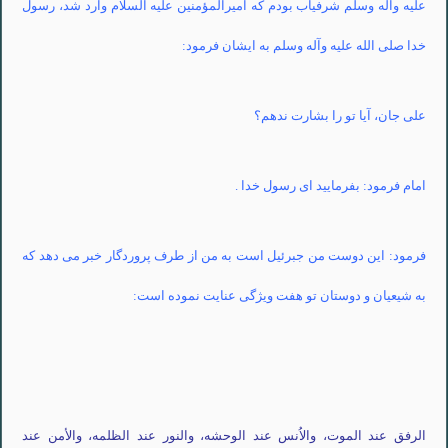
علیه
وآله
وسلم
شرفیاب بودم که
امیرالمؤمنین
علیه
السلام
وارد شد، رسول
خدا صلی الله علیه
وآله
وسلم
به ایشان فرمود:
علی جان، آیا تو را بشارت ندهم؟
امام فرمود: بفرمایید ای رسول خدا .
فرمود: این دوست من جبرئیل است به من از طرف پروردگار خبر می دهد که
به شیعیان و دوستان تو هفت ویژگی عنایت نموده است:
الرفق
عند
الموت
،
والاُنس
عند
الوحشه
،
والنور
عند
الظلمه
،
والأمن
عند