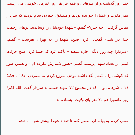
چند روز گذشت و از شرهانی و فکه نیز هر روز خبرهای خوشی می رسید.
نماز مغرب و عشا را خوانده بودیم و مشغول خوردن شام بودیم که سردار
تماس گرفت: «چه خبر؟» گفتم: «شهدا خودشان را رساندند. درهای رحمت
خدا باز شد.» گفت: «فردا صبح، شهدا را به تهران بفرست.» گفتم:
«سردار! چند روز دیگه اجازه بدهید.» تأکید کرد که حتماً فردا صبح حرکت
کنیم. از تعداد شهدا پرسید. گفتم: «هنوز شمارش نکرده ام.» و همین طور
که گوشی را با کتفم نگه داشته بودم، شروع کردم به شمردن: «۱۶ تا فکه؛
۱۸ تا شرهانی و…..که در مجموع ۷۲ شهید هستند.» سردار گفت: الله اکبر!
روز عاشورا هم ۷۲ نفر پای ولایت ایستادند.»
سعی کردم به بهانه ای معطل کنم تا تعداد شهدا بیشتر شود اما نشد.