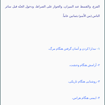
الفزع
،
والقسط
عند
المیزان
،
والجواز
علی
الصراط
،
ودخول
الجنّه
قبل
سائر
الناس
(من
الاُمم
)
بثمانین
عاماً
.
۱
– مدارا کردن و آسان گرفتن هنگام مرگ،
۲- آرامش هنگام وحشت،
۳- روشنایی هنگام تاریکی،
۴- ایمنی هنگام هراس،