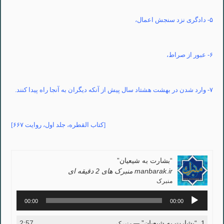
۵-
دادگری
نزد سنجش اعمال،
۶- عبور از صراط،
۷- وارد شدن در بهشت هشتاد سال پیش از آنکه دیگران به آنجا راه پیدا کنند.
[کتاب
القطره
، جلد اول، روایت ۶۶۷]
“بشارت به شیعیان”
manbarak.ir منبرک های 2 دقیقه ای
منبرک
پخش‌کننده
00:00
00:00
صوت
1.
“بشارت به شیعیان”
2:57
— منبرک