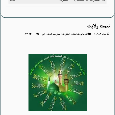
نعمت ولایت
سپتامبر 14, 2016
امام صادق(علیه السلام)
,
داستانی
,
فایل صوتی
,
منبرک های روایی
۰
1,619