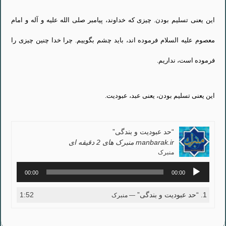
این یعنی تسلیم بودن. چیزی که خداوند، پیامبر صلی الله علیه و آله و امام
معصوم علیه السلام فرموده اند، باید چشم بگوییم. چرا خدا چنین چیزی را
فرموده است، نداریم.
این یعنی تسلیم بودن، یعنی عبد، عبودیت.
“حد عبودیت و بندگی”
manbarak.ir منبرک های 2 دقیقه ای
منبرک
پخش‌کننده
00:00
00:00
صوت
1.
“حد عبودیت و بندگی”
1:52
— منبرک