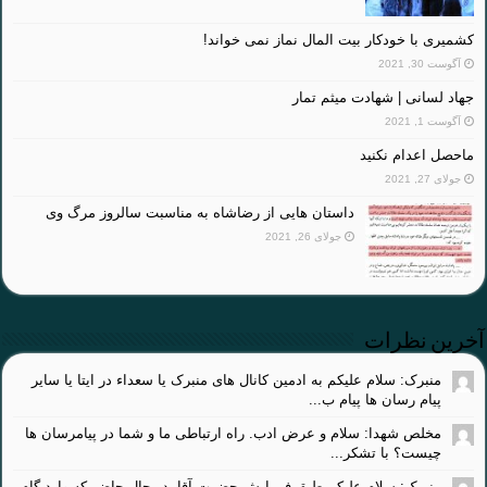
کشمیری با خودکار بیت المال نماز نمی خواند!
آگوست 30, 2021
جهاد لسانی | شهادت میثم تمار
آگوست 1, 2021
ماحصل اعدام نکنید
جولای 27, 2021
داستان هایی از رضاشاه به مناسبت سالروز مرگ وی
جولای 26, 2021
آخرین نظرات
منبرک: سلام علیکم به ادمین کانال های منبرک یا سعداء در ایتا یا سایر
پیام رسان ها پیام ب...
مخلص شهدا: سلام و عرض ادب. راه ارتباطی ما و شما در پیامرسان ها
چیست؟ با تشکر...
منبرک: سلام علیکم طبق فرمایش حضرت آقا، در حال حاضر که وارد گام