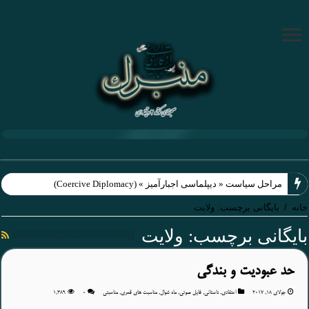
چرایی کمک به محو
خانه
/
بایگانی برچسب: ولایت
بایگانی برچسب:
ولایت
حد عبودیت و بندگی
جولای 18, 2017
اعتقادی
,
داستانی
,
فایل صوتی
,
ماه شوال
,
مناسبت های قمری
,
مناسبتی
۰
1,389