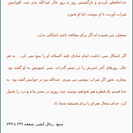
خداحافظى کردیم و بازگشتیم. روز به روز حال عبدالله بدتر شد، اقوامش ‍
شراب آوردند تا او بنوشد، اما او نخورد.
مفضل، من شنیده ام اگر براى معالجه باشد اشکالى ندارد.
اگر اشکال نمى داشت امام صادق علیه السلام او را منع نمى کرد… به هر
حال، روزهاى آخر عمرش را در بستر گذراند، پسر عمویش به او گفته بود:
بیچاره، بخور اگر شراب ننوشى مى میرى. عبدالله نیز در جوابش گفته بود: به
خدا قسم یک قطره هم نخواهم نوشید. چند روزى در بستر ماند و درد را تحمل
کرد. خداى متعال هم او را براى همیشه شفا داد.
منبع : رجال کشى، صفحه ۲۴۷ تا ۲۴۹