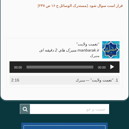
قرار است سوال شود. [مستدرک الوسائل ج ۱۶ ص ۲۴۷]
“نعمت ولایت”
manbarak.ir منبرک های 2 دقیقه ای
منبرک
پخش‌کننده
00:00
00:00
صوت
1.
“نعمت ولایت”
2:16
— منبرک