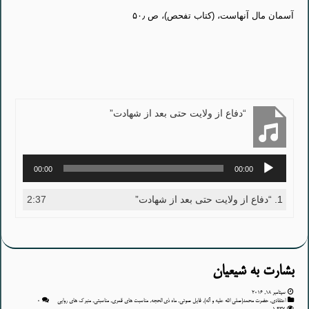
آسمان مال آنهاست، (کتاب تفحص)، ص ۵۰٫
“دفاع از ولایت حتی بعد از شهادت”
پخش‌کننده
00:00
00:00
صوت
1.
“دفاع از ولایت حتی بعد از شهادت”
2:37
بشارت به شیعیان
سپتامبر 18, 2016
اعتقادی
,
حضرت محمد(صلی الله علیه و آله)
,
فایل صوتی
,
ماه ذی الحجه
,
مناسبت های قمری
,
مناسبتی
,
منبرک های روایی
۰