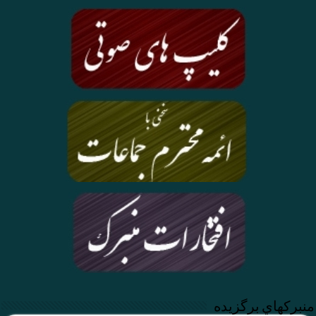
منبركهاي برگزيده