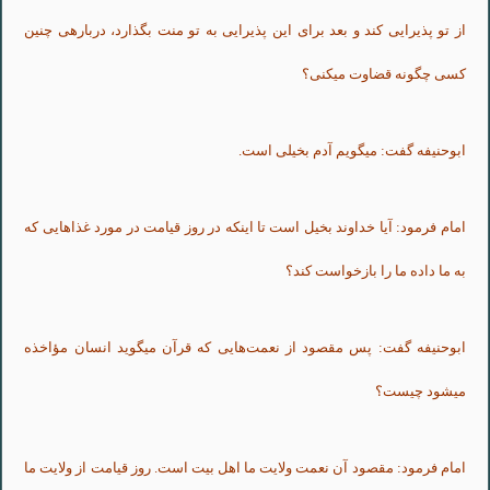
از تو
پذیرایی
کند و بعد
برای
این
پذیرایی
به تو منت بگذارد،
درباره‏ی
چنین
کسی
چگونه قضاوت
می‏کنی
؟
ابوحنیفه
گفت:
می‏گویم
آدم
بخیلی
است.
امام فرمود:
آیا
خداوند
بخیل
است تا
اینکه
در روز
قیامت
در مورد
غذاهایی
که
به ما داده ما را بازخواست کند؟
ابوحنیفه
گفت: پس مقصود از
نعمت‌هایی
که قرآن
می‏گوید
انسان مؤاخذه
می‏شود
چیست
؟
امام فرمود: مقصود آن نعمت ولایت ما اهل‏
بیت
است. روز قیامت از ولایت ما