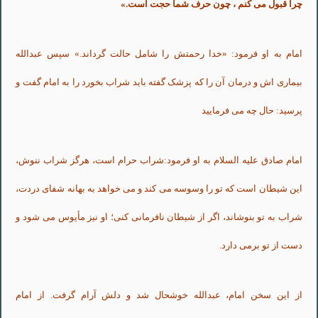
چرا قبول مى کنم ، چون حرف شما حجت است.»
امام به او فرمود: «خدا رحمتش را شامل حالت گرداند.» سپس عبدالله
بیمارى اش و درمان آن را که پزشک گفته باید شراب بخورد را به امام گفت و
پرسید: حال چه مى فرمایید
امام صادق علیه السلام به او فرمود:شراب حرام است، هرگز شراب ننوش،
این شیطان است که تو را وسوسه مى کند و مى خواهد به بهانه شفاى دردت،
شراب به تو بنوشاند، اگر از شیطان نافرمانى کنى؛ او نیز مأیوس مى شود و
دست از تو برمى دارد.
از این سخن امام، عبدالله خوشحال شد و دلش آرام گرفت. از امام