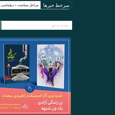
مراحل سیاست « دیپلماسی اجبارآمیز » (acy
سرخط خبرها