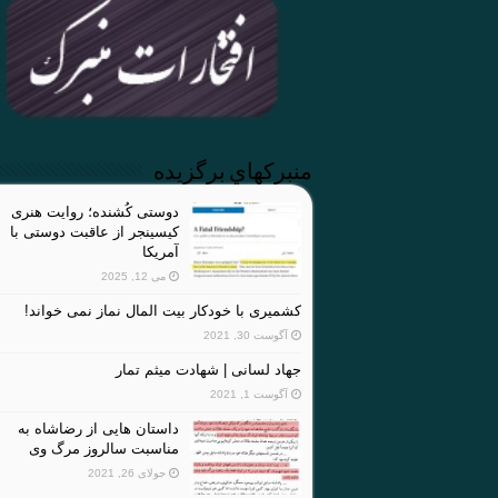
منبركهاي برگزيده
دوستی کُشنده؛ روایت هنری
کیسینجر از عاقبت دوستی با
آمریکا
می 12, 2025
کشمیری با خودکار بیت المال نماز نمی خواند!
آگوست 30, 2021
جهاد لسانی | شهادت میثم تمار
آگوست 1, 2021
داستان هایی از رضاشاه به
مناسبت سالروز مرگ وی
جولای 26, 2021