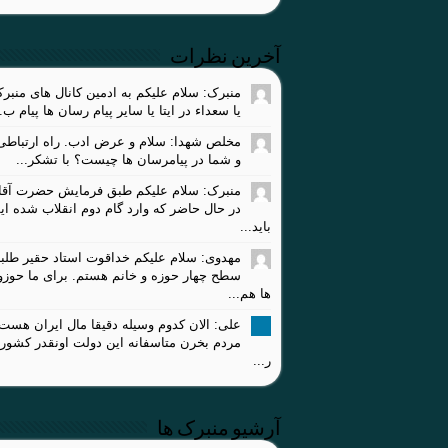
آخرین نظرات
منبرک: سلام علیکم به ادمین کانال های منبر
یا سعداء در ایتا یا سایر پیام رسان ها پیام ب..
مخلص شهدا: سلام و عرض ادب. راه ارتباطی 
و شما در پیامرسان ها چیست؟ با تشکر...
منبرک: سلام علیکم طبق فرمایش حضرت آقا،
در حال حاضر که وارد گام دوم انقلاب شده ای
باید...
مهدوی: سلام علیکم خداقوت استاد حقیر طلبه
سطح چهار حوزه و خانم هستم. برای ما حوز
ها هم...
علی: الان کدوم وسیله دقیقا مال ایران هست
مردم بخرن متاسفانه این دولت اونقدر کشور
ر...
آرشیو منبرک ها