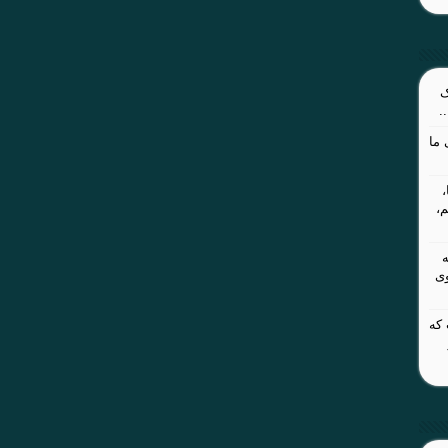
ک
.
ما
م،
وی
 که