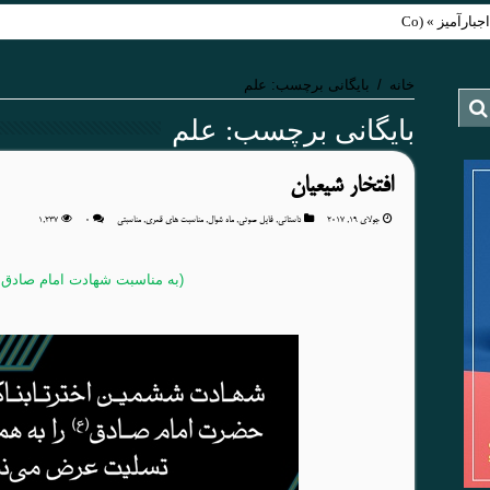
Coercive Diplom)
خانه
/
بایگانی برچسب: علم
بایگانی برچسب:
علم
افتخار شیعیان
جولای 19, 2017
داستانی
,
فایل صوتی
,
ماه شوال
,
مناسبت های قمری
,
مناسبتی
۰
1,237
(به مناسبت شهادت امام صادق ع