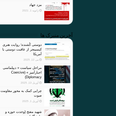
مزد جهاد
ژانویه 1, 2021
آخرین منبرک ها
دوستی کُشنده؛ روایت هنری
کیسینجر از عاقبت دوستی با
آمریکا
می 12, 2025
مراحل سیاست « دیپلماسی
اجبارآمیز » (Coercive
Diplomacy)
آوریل 13, 2025
چرایی کمک به محور مقاومت 
صوت
آوریل 1, 2025
شهید مفتح (وحدت حوزه و