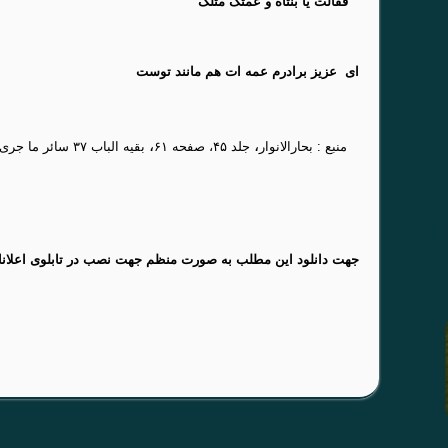
” فقالت یا بنتاه و عمتک مثلک ”
ای عزیز برادرم عمه ات هم مانند توست
،
،
منبع :
بحارالانوار
جلد ۴۵، صفحه ۶۱
بقیه الباب ۳۷ سا
جهت دانلود این مطلب به صورت منظم جهت نصب در تابلوی اعلان