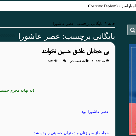
Coercive Diplom)
خانه
/
بایگانی برچسب: عصر عاشورا
بایگانی برچسب:
عصر عاشورا
بی حجابان عاشق حسین نخوانند
نوامبر 26, 2012
منبرک های روایی
۰
1,142
(به بهانه محرم حسین
عصر عاشورا بود
حجاب از سر زنان و دختران حسینی ربوده شد