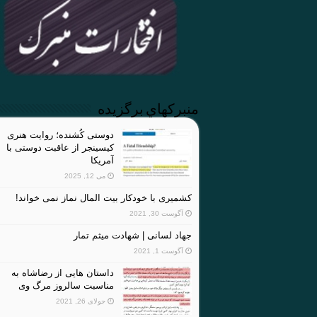
منبركهاي برگزيده
دوستی کُشنده؛ روایت هنری
کیسینجر از عاقبت دوستی با
آمریکا
می 12, 2025
کشمیری با خودکار بیت المال نماز نمی خواند!
آگوست 30, 2021
جهاد لسانی | شهادت میثم تمار
آگوست 1, 2021
داستان هایی از رضاشاه به
مناسبت سالروز مرگ وی
جولای 26, 2021