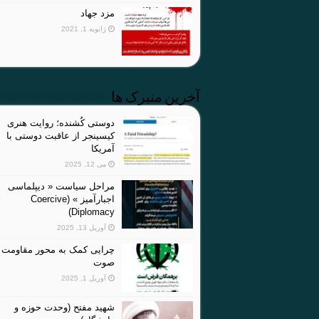
مزد جهاد
ژانویه 1, 2021
آخرین منبرک ها
دوستی کُشنده؛ روایت هنری
کیسینجر از عاقبت دوستی با
آمریکا
می 12, 2025
مراحل سیاست « دیپلماسی
اجبارآمیز » (Coercive
Diplomacy)
آوریل 13, 2025
چرایی کمک به محور مقاومت 
صوت
آوریل 1, 2025
شهید مفتح (وحدت حوزه و