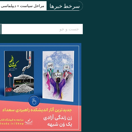
مراحل سیاست « دیپلماسی اجبارآمیز » (acy
سرخط خبرها