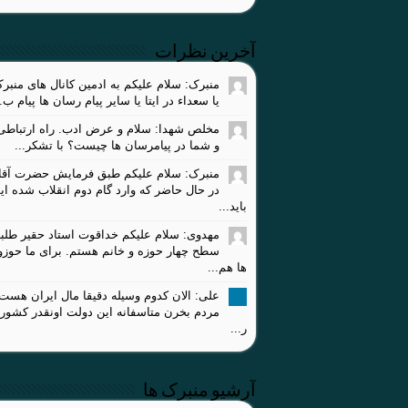
آخرین نظرات
منبرک: سلام علیکم به ادمین کانال های منبر
یا سعداء در ایتا یا سایر پیام رسان ها پیام ب..
مخلص شهدا: سلام و عرض ادب. راه ارتباطی 
و شما در پیامرسان ها چیست؟ با تشکر...
منبرک: سلام علیکم طبق فرمایش حضرت آقا،
در حال حاضر که وارد گام دوم انقلاب شده ای
باید...
مهدوی: سلام علیکم خداقوت استاد حقیر طلبه
سطح چهار حوزه و خانم هستم. برای ما حوز
ها هم...
علی: الان کدوم وسیله دقیقا مال ایران هست
مردم بخرن متاسفانه این دولت اونقدر کشور
ر...
آرشیو منبرک ها