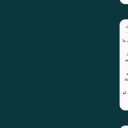
ک
.
ما
م،
وی
 که