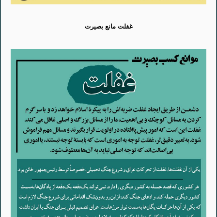
غفلت مانع بصیرت