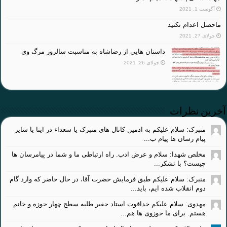
آگوست 1, 2021
ماحصل اعدام نکنید
جولای 27, 2021
داستان هایی از رضاشاه به مناسبت سالروز مرگ وی
جولای 26, 2021
آخرین نظرات
منبرک: سلام علیکم به ادمین کانال های منبرک یا سعداء در ایتا یا سایر
پیام رسان ها پیام ب...
مخلص شهدا: سلام و عرض ادب. راه ارتباطی ما و شما در پیامرسان ها
چیست؟ با تشکر...
منبرک: سلام علیکم طبق فرمایش حضرت آقا، در حال حاضر که وارد گام
دوم انقلاب شده ایم، باید...
مهدوی: سلام علیکم خداقوت استاد حقیر طلبه سطح چهار حوزه و خانم
هستم. برای ما حوزوی ها هم...