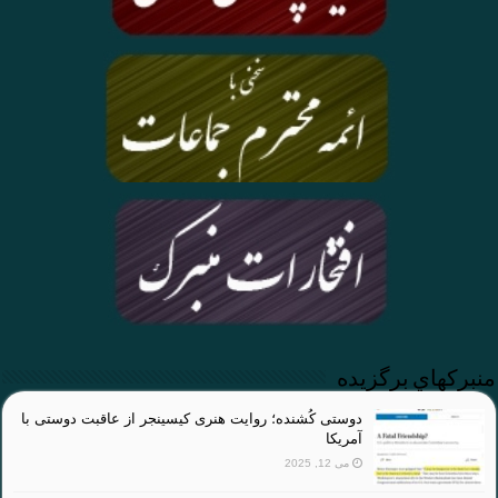
منبركهاي برگزيده
دوستی کُشنده؛ روایت هنری کیسینجر از عاقبت دوستی با
آمریکا
می 12, 2025