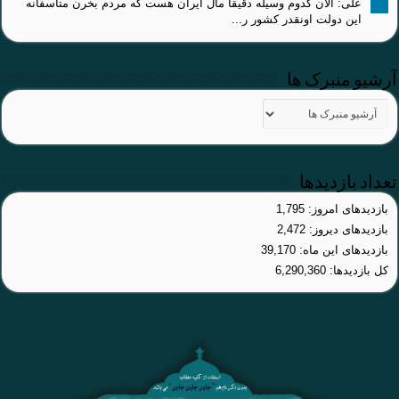
علی: الان کدوم وسیله دقیقا مال ایران هست که مردم بخرن متاسفانه
این دولت اونقدر کشور ر...
آرشیو منبرک ها
تعداد بازدیدها
بازدیدهای امروز:
1,795
بازدیدهای دیروز:
2,472
بازدیدهای این ماه:
39,170
کل بازدیدها:
6,290,360