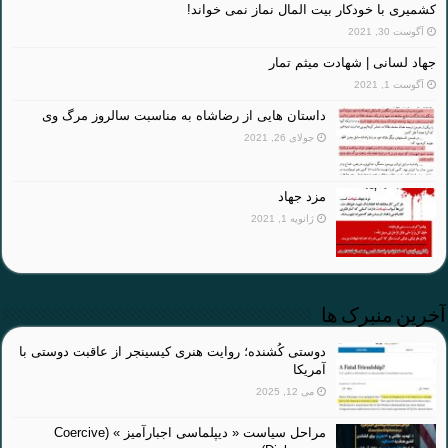
کشمیری با خودکار بیت المال نماز نمی خواند!
آگوست 30, 2021
جهاد لسانی | شهادت میثم تمار
آگوست 1, 2021
داستان هایی از رضاشاه به مناسبت سالروز مرگ وی
جولای 26, 2021
مزد جهاد
ژانویه 1, 2021
آخرین منبرک ها
دوستی کُشنده؛ روایت هنری کیسینجر از عاقبت دوستی با
آمریکا
می 12, 2025
مراحل سیاست « دیپلماسی اجبارآمیز » (Coercive