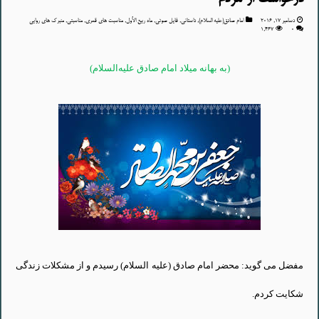
دسامبر 17, 2016
امام صادق(علیه السلام)
,
داستانی
,
فایل صوتی
,
ماه ربیع الأول
,
مناسبت های قمری
,
مناسبتی
,
منبرک های روایی
1,467
۰
(به بهانه میلاد امام صادق
علیه‌السلام
)
مفضل
مى
گوید
: محضر امام صادق (
علیه
السلام
)
رسیدم
و از
مشکلات
زندگى
شکایت
کردم
.