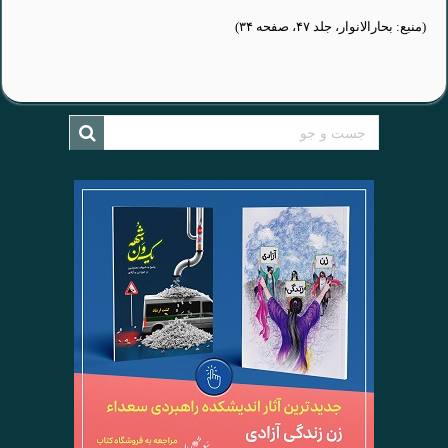
(منبع: بحارالانوار، جلد ۴۷، صفحه ۳۴)