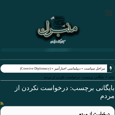
مراحل سیاست « دیپلماسی اجبارآمیز » (Coercive Diplomacy)
خانه
/
بایگانی برچسب: درخواست نکردن از مردم
بایگانی برچسب:
درخواست نکردن از
مردم
درخواست از مردم