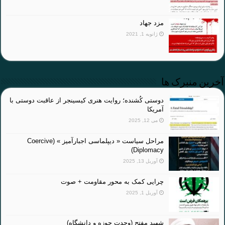
مزد جهاد
ژانویه 1, 2021
آخرین منبرک ها
دوستی کُشنده؛ روایت هنری کیسینجر از عاقبت دوستی با
آمریکا
می 12, 2025
مراحل سیاست « دیپلماسی اجبارآمیز » (Coercive
Diplomacy)
آوریل 13, 2025
چرایی کمک به محور مقاومت + صوت
آوریل 1, 2025
شهید مفتح (وحدت حوزه و دانشگاه)