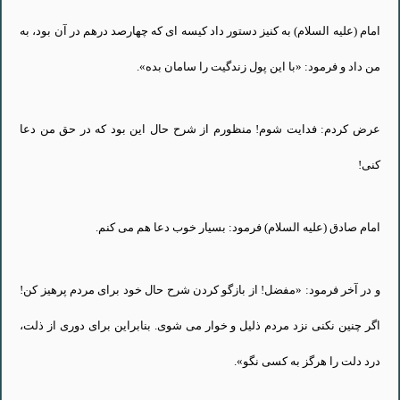
امام (
علیه
السلام
) به
کنیز
دستور داد
کیسه
اى
که
چهارصد درهم در آن بود، به
من داد و فرمود: «با
این
پول
زندگیت
را سامان بده».
عرض
کردم
:
فدایت
شوم! منظورم از شرح حال
این
بود
که
در حق من دعا
کنى
!
امام صادق (
علیه
السلام
) فرمود:
بسیار
خوب دعا هم
مى
کنم
.
و در آخر فرمود: «
مفضل
! از بازگو
کردن
شرح حال خود
براى
مردم
پرهیز
کن
!
اگر
چنین
نکنى
نزد مردم
ذلیل
و خوار
مى
شوى
.
بنابراین
براى
دورى
از ذلت،
درد دلت را هرگز به
کسى
نگو».