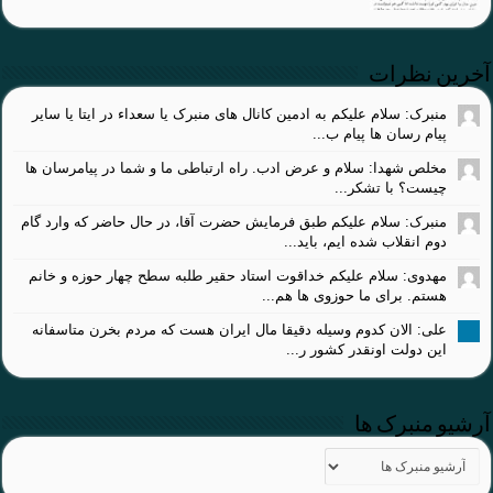
آخرین نظرات
منبرک: سلام علیکم به ادمین کانال های منبرک یا سعداء در ایتا یا سایر
پیام رسان ها پیام ب...
مخلص شهدا: سلام و عرض ادب. راه ارتباطی ما و شما در پیامرسان ها
چیست؟ با تشکر...
منبرک: سلام علیکم طبق فرمایش حضرت آقا، در حال حاضر که وارد گام
دوم انقلاب شده ایم، باید...
مهدوی: سلام علیکم خداقوت استاد حقیر طلبه سطح چهار حوزه و خانم
هستم. برای ما حوزوی ها هم...
علی: الان کدوم وسیله دقیقا مال ایران هست که مردم بخرن متاسفانه
این دولت اونقدر کشور ر...
آرشیو منبرک ها