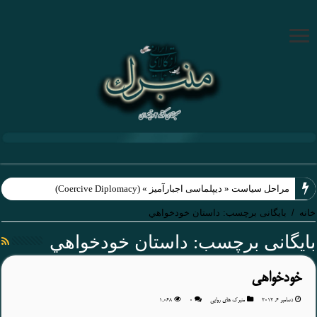
مراحل سیاست « دیپلماسی اجبارآمیز » (Coercive Diplomacy)
خانه
/
بایگانی برچسب: داستان خودخواهي
بایگانی برچسب:
داستان خودخواهي
خودخواهی
دسامبر 6, 2012
منبرک های روایی
۰
1,068