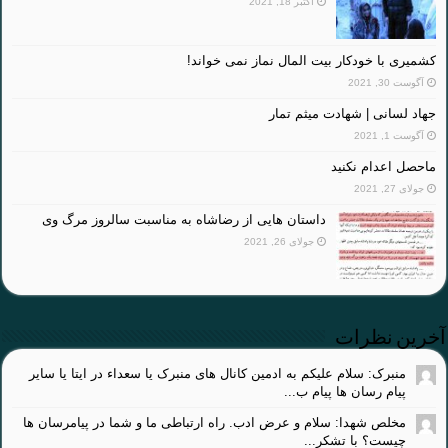
اکتبر 18, 2021
کشمیری با خودکار بیت المال نماز نمی خواند!
آگوست 30, 2021
جهاد لسانی | شهادت میثم تمار
آگوست 1, 2021
ماحصل اعدام نکنید
جولای 27, 2021
داستان هایی از رضاشاه به مناسبت سالروز مرگ وی
جولای 26, 2021
آخرین نظرات
منبرک: سلام علیکم به ادمین کانال های منبرک یا سعداء در ایتا یا سایر
پیام رسان ها پیام ب...
مخلص شهدا: سلام و عرض ادب. راه ارتباطی ما و شما در پیامرسان ها
چیست؟ با تشکر...