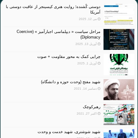
دوستی کُشنده؛ روایت هنری کیسینجر از عاقبت دوستی با
آمریکا
می 12, 2025
مراحل سیاست « دیپلماسی اجبارآمیز » (Coercive
Diplomacy)
آوریل 13, 2025
چرایی کمک به محور مقاومت + صوت
آوریل 1, 2025
شهید مفتح (وحدت حوزه و دانشگاه)
دسامبر 14, 2021
رهبرکوچک
اکتبر 27, 2021
شهید شوشتری، شهید خدمت و وحدت