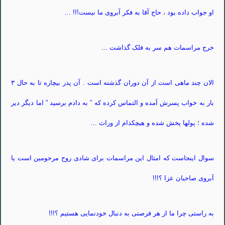
او جواب داده بود ، حاج آقا به فکر آبروی ما نیست!!! …
خرج مراسمات هم سر به فلک گذاشت …
الان چند ماهی است از آن دوران گذشته است . آن پدر بیچاره تا به حال ۳
بار به خواب پسرش آمده و التماس کرده که ” به دادم برسید ” اما دیگر دیر
شده ؛ پولها پخش شده و هیچکدام از وراث …
سوال اینجاست که امثال این مراسمات برای شادی روح مرحومین است یا
آبروی صاحبان عزا ؟!!!
به راستی چرا ما از هر فرصتی به دنبال خودنمایی هستیم ؟!!!