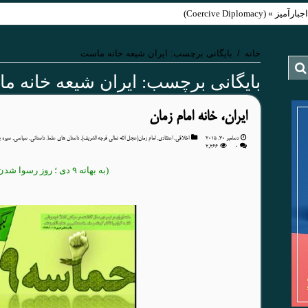
Coercive Diplom)
خانه
/
بایگانی برچسب: ایران شیعه خانه ماست
بایگانی برچسب:
ایران شیعه خانه م
ایران، خانه امام زمان
دسامبر 30, 2015
اخلاقی
,
اعتقادی
,
امام زمان(عجل الله تعالی فرجه الشریف)
,
داستان های علما
,
داستانی
,
سیاسی
,
سیره ب
2,266
۰
(به بهانه ۹ دی ؛ روز رسوا شدن فتنه گران)