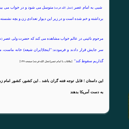
شبی به امام عصر
متوسل می شود و در خواب می بی
(عجل الله فرجه)
برداشته و خم شده است و در زیر این دیوار تعدادی زن و بچه نشسته ا
مرحوم نائینی در عالم خواب مشاهده می کند که حضرت ولی عصر
(ع
سر جایش قرار دادند و فرمودند:”اینجا(ایران شیعه) خانه ماست
گذاریم سقوط کند”
[ملاقات با امام عصر(عجل الله فرجه) صفحه ۱۳۷]
این داستان ؛ قابل توجه فتنه گران باشد . این کشور، کشور امام ز
به دست آمریکا بدهند