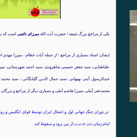
یکی از مراجع بزرگ شیعه ؛ حضرت آیت الله
میرزای نائینی
است که به 
ایشان استاد بسیاری از مراجع ؛ از جمله آیات عظام ، میرزا مهدی 
طباطبایی، سید جعفر حسینی شاهرودی ،سید احمد شهرستانی، میر
عبدالرسول آیتی بهبهانی ،سید جمال الدین گلپایگانی ، سید محم
محمدتقی آملی ،میرزا هاشم آملی و بسیاری دیگر از مراجع و بزرگان ب
در دوران جنگ جهانی اول و اشغال ایران توسط قوای انگلیس و روس
امام زمان
از بین برود و سقوط کند.
(عجل الله فرجه)