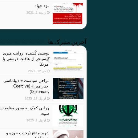
مزد جهاد
ژانویه 1, 2021
آخرین منبرک ها
دوستی کُشنده؛ روایت هنری
کیسینجر از عاقبت دوستی با
آمریکا
می 12, 2025
مراحل سیاست « دیپلماسی
اجبارآمیز » (Coercive
Diplomacy)
آوریل 13, 2025
چرایی کمک به محور مقاومت 
صوت
آوریل 1, 2025
شهید مفتح (وحدت حوزه و