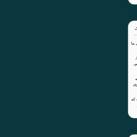
ک
.
ما
م،
وی
 که