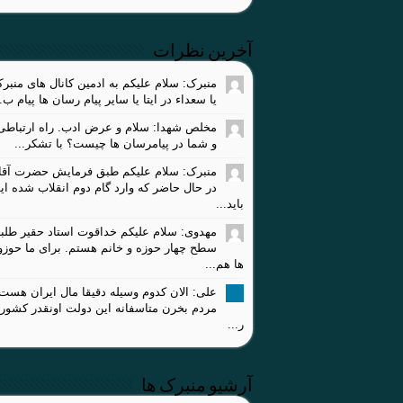
آخرین نظرات
منبرک: سلام علیکم به ادمین کانال های منبر
یا سعداء در ایتا یا سایر پیام رسان ها پیام ب..
مخلص شهدا: سلام و عرض ادب. راه ارتباطی 
و شما در پیامرسان ها چیست؟ با تشکر...
منبرک: سلام علیکم طبق فرمایش حضرت آقا،
در حال حاضر که وارد گام دوم انقلاب شده ای
باید...
مهدوی: سلام علیکم خداقوت استاد حقیر طلبه
سطح چهار حوزه و خانم هستم. برای ما حوز
ها هم...
علی: الان کدوم وسیله دقیقا مال ایران هست
مردم بخرن متاسفانه این دولت اونقدر کشور
ر...
آرشیو منبرک ها