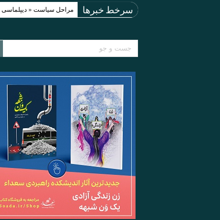
مراحل سیاست « دیپلماسی اجبارآمیز » (acy
سرخط خبرها