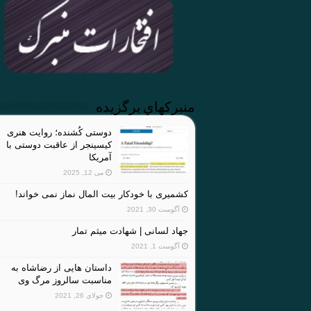
منبركهاي برگزيده
دوستی کُشنده؛ روایت هنری
کیسینجر از عاقبت دوستی با
آمریکا
می 12, 2025
کشمیری با خودکار بیت المال نماز نمی خواند!
آگوست 30, 2021
جهاد لسانی | شهادت میثم تمار
آگوست 1, 2021
داستان هایی از رضاشاه به
مناسبت سالروز مرگ وی
جولای 26, 2021